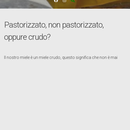
Pastorizzato, non pastorizzato,
oppure crudo?
Il nostro miele è un miele crudo, questo significa che non è mai
stato sottoposto a riscaldamento superiore ai 38°C. Oltre questa
temperatura alcuni enzimi aggiunti dalle api si degradano
irrimediabilmente.
Oggi molte aziende si vantano di vendere un miele “non
pastorizzato”, proponendo la distinzione, come se il fatto che non
sia pastorizzato sia evidenza di una qualità che caratterizzi il miele
come inalterato, rispetto al miele che si trova nei favi.